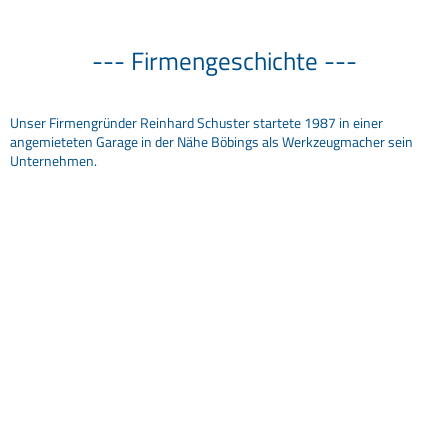
--- Firmengeschichte ---
Unser Firmengründer Reinhard Schuster startete 1987 in einer
angemieteten Garage in der Nähe Böbings als Werkzeugmacher sein
Unternehmen.
Nachdem die ersten zwei Jahre gut überstanden waren und die
Auftragslage stetig wuchs, zog Herr Schuster 1989 mit seinem
Einzelunternehmen in die neu erbaute Halle im Kapellenweg 4 in Böbing
um. Zu der Zeit schaffte er neue Maschinen an und übernahm auch
Dreh- und Fräsaufträge.
1990 bekam er Unterstützung durch seinen ersten Mitarbeiter. Dem
folgte dann der erste Auszubildende. Die Auftragslage entwickelte sich
weiter positiv, so dass sich die neu erbaute Halle als bald zu klein erwies.
Daher erfolgten weitere Um- und Anbauten an der ursprünglichen Halle.
Durch die neugeschaffenen Geschäftsräume war wieder Platz für neue
Investitionen wie zum Beispiel Maschinen und Anlagen. Da die
Ansprüche der sich ständig weiterentwickelnden Technik und auch die
der Kunden stiegen, hat sich auch die Firma Schuster mit ihrem