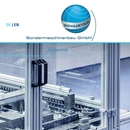
DE
|
EN
Prüftechnik